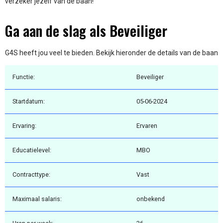
verzeker jezelf van de baan!
Ga aan de slag als Beveiliger
G4S heeft jou veel te bieden. Bekijk hieronder de details van de baan
Functie:
Beveiliger
Startdatum:
05-06-2024
Ervaring:
Ervaren
Educatielevel:
MBO
Contracttype:
Vast
Maximaal salaris:
onbekend