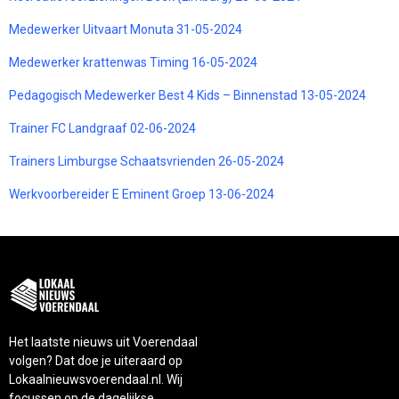
Medewerker Uitvaart Monuta 31-05-2024
Medewerker krattenwas Timing 16-05-2024
Pedagogisch Medewerker Best 4 Kids – Binnenstad 13-05-2024
Trainer FC Landgraaf 02-06-2024
Trainers Limburgse Schaatsvrienden 26-05-2024
Werkvoorbereider E Eminent Groep 13-06-2024
Het laatste nieuws uit Voerendaal
volgen? Dat doe je uiteraard op
Lokaalnieuwsvoerendaal.nl. Wij
focussen op de dagelijkse