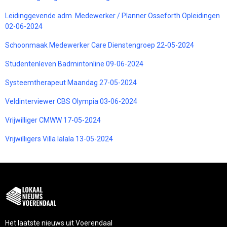
Leidinggevende adm. Medewerker / Planner Osseforth Opleidingen
02-06-2024
Schoonmaak Medewerker Care Dienstengroep 22-05-2024
Studentenleven Badmintonline 09-06-2024
Systeemtherapeut Maandag 27-05-2024
Veldinterviewer CBS Olympia 03-06-2024
Vrijwilliger CMWW 17-05-2024
Vrijwilligers Villa lalala 13-05-2024
Het laatste nieuws uit Voerendaal