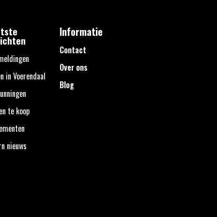
tste
Informatie
ichten
Contact
meldingen
Over ons
n in Voerendaal
Blog
unningen
en te koop
nementen
rn nieuws