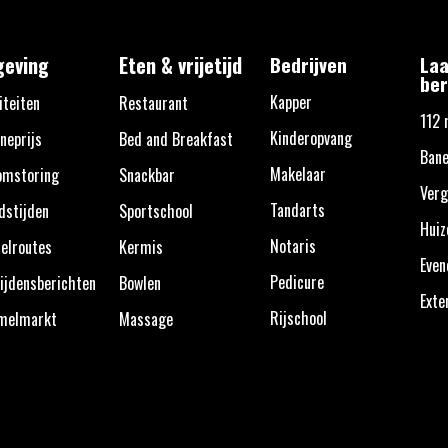
eving
Eten & vrijetijd
Bedrijven
Laa
ber
Kapper
iteiten
Restaurant
112 
Kinderopvang
neprijs
Bed and Breakfast
Bane
Makelaar
omstoring
Snackbar
Verg
Tandarts
dstijden
Sportschool
Huiz
Notaris
elroutes
Kermis
Eve
Pedicure
ijdensberichten
Bowlen
Exte
Rijschool
melmarkt
Massage