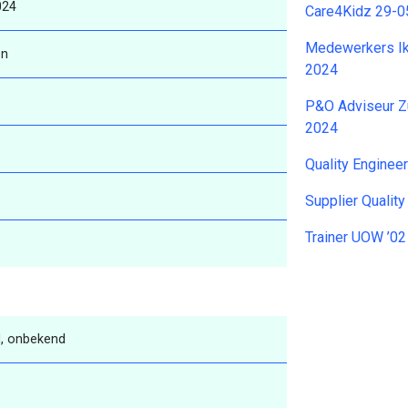
024
Care4Kidz 29-
Medewerkers Ik
en
2024
P&O Adviseur Z
2024
Quality Enginee
Supplier Qualit
Trainer UOW ’0
, onbekend