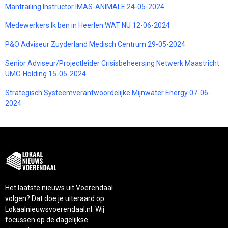
Mantrailing Instructor IMAS-ANIMALE 24-05-2024
Medewerkers Ik ben in Heerlen WAT NU 12-06-2024
P&O Adviseur Zuyderland Medisch Centrum 29-05-2024
Senior Adviseur/Projectleider Crisisbeheersing Netwerk Maastricht
UMC-Holding 15-05-2024
Strategisch Systeemverantwoordelijke Mijnwater Energy 07-06-
2024
Het laatste nieuws uit Voerendaal
volgen? Dat doe je uiteraard op
Lokaalnieuwsvoerendaal.nl. Wij
focussen op de dagelijkse