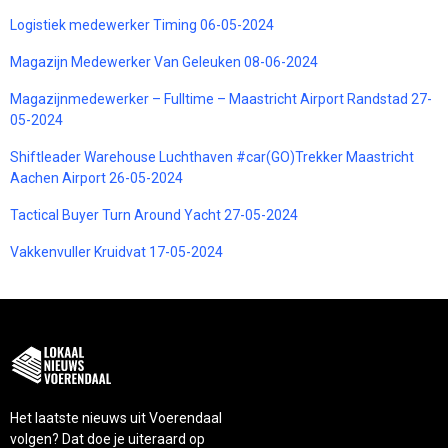
Logistiek medewerker Timing 06-05-2024
Magazijn Medewerker Van Geleuken 08-06-2024
Magazijnmedewerker – Fulltime – Maastricht Airport Randstad 27-
05-2024
Shiftleader Warehouse Luchthaven #car(GO)Trekker Maastricht
Aachen Airport 26-05-2024
Tactical Buyer Turn Around Yacht 27-05-2024
Vakkenvuller Kruidvat 17-05-2024
Het laatste nieuws uit Voerendaal
volgen? Dat doe je uiteraard op