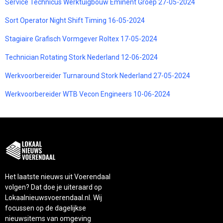
Service Technicus Werktuigbouw Eminent Groep 27-05-2024
Sort Operator Night Shift Timing 16-05-2024
Stagiaire Grafisch Vormgever Roltex 17-05-2024
Technician Rotating Stork Nederland 12-06-2024
Werkvoorbereider Turnaround Stork Nederland 27-05-2024
Werkvoorbereider WTB Vecon Engineers 10-06-2024
Het laatste nieuws uit Voerendaal
volgen? Dat doe je uiteraard op
Lokaalnieuwsvoerendaal.nl. Wij
focussen op de dagelijkse
nieuwsitems van omgeving