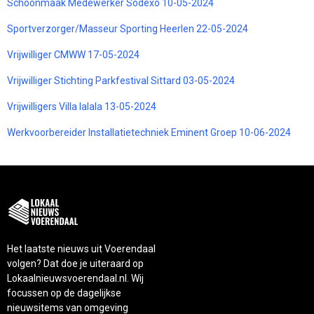
Schoonmaak Medewerker Sodexo 10-05-2024
Sportverzorger/Masseur Sporting Heerlen 22-05-2024
Vrijwilliger CMWW 17-05-2024
Vrijwilliger Stichting Parkfestival Sittard 03-05-2024
Vrijwilligers Villa lalala 13-05-2024
Werkvoorbereider Installatietechniek Eminent Groep 10-06-2024
Het laatste nieuws uit Voerendaal
volgen? Dat doe je uiteraard op
Lokaalnieuwsvoerendaal.nl. Wij
focussen op de dagelijkse
nieuwsitems van omgeving