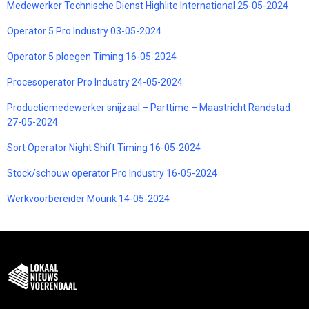
Medewerker Technische Dienst Highlite International 25-05-2024
Operator 5 Pro Industry 03-05-2024
Operator 5 ploegen Timing 16-05-2024
Procesoperator Pro Industry 24-05-2024
Productiemedewerker snijzaal – Parttime – Maastricht Randstad
27-05-2024
Sort Operator Night Shift Timing 16-05-2024
Stock/schouw operator Pro Industry 16-05-2024
Werkvoorbereider Mourik 14-05-2024