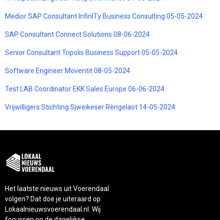
Medior SAP Consultant InfinITy Business Consulting 05-05-2024
SAP Consultant Connect Solutions 08-06-2024
Senior Consultant Tripolis Business Support 05-05-2024
Software Engineer Moventit 08-05-2024
Test LAB Coördinator EKK Sales Europe 06-06-2024
Vrijwilligers Stichting Sjweikeser Rèngelaot 14-05-2024
Het laatste nieuws uit Voerendaal
volgen? Dat doe je uiteraard op
Lokaalnieuwsvoerendaal.nl. Wij
focussen op de dagelijkse