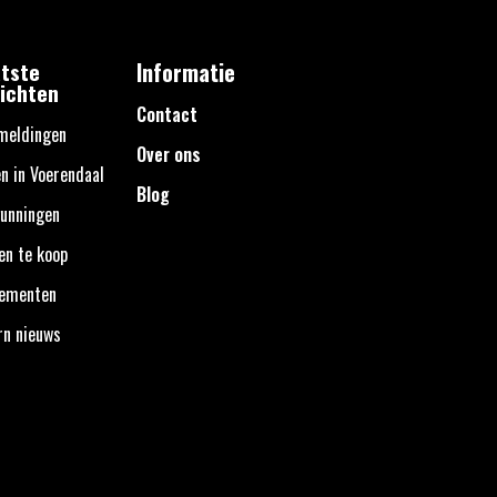
tste
Informatie
ichten
Contact
meldingen
Over ons
n in Voerendaal
Blog
unningen
en te koop
nementen
rn nieuws