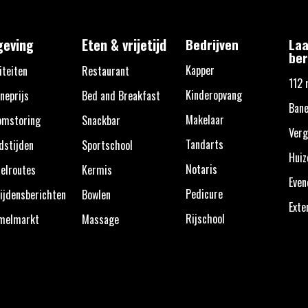
eving
Eten & vrijetijd
Bedrijven
Laa
ber
Kapper
iteiten
Restaurant
112 
Kinderopvang
neprijs
Bed and Breakfast
Bane
Makelaar
omstoring
Snackbar
Verg
Tandarts
dstijden
Sportschool
Huiz
Notaris
elroutes
Kermis
Eve
Pedicure
ijdensberichten
Bowlen
Exte
Rijschool
melmarkt
Massage