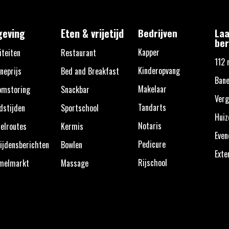
eving
Eten & vrijetijd
Bedrijven
Laa
ber
Kapper
iteiten
Restaurant
112 
Kinderopvang
neprijs
Bed and Breakfast
Bane
Makelaar
omstoring
Snackbar
Verg
Tandarts
dstijden
Sportschool
Huiz
Notaris
elroutes
Kermis
Eve
Pedicure
ijdensberichten
Bowlen
Exte
Rijschool
melmarkt
Massage