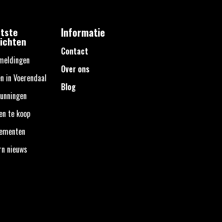
tste
Informatie
ichten
Contact
meldingen
Over ons
n in Voerendaal
Blog
unningen
en te koop
nementen
rn nieuws