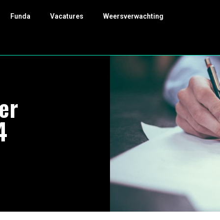
Funda
Vacatures
Weersverwachting
er
4