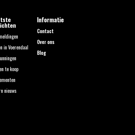
tste
Informatie
ichten
Contact
meldingen
Over ons
n in Voerendaal
Blog
unningen
en te koop
nementen
rn nieuws