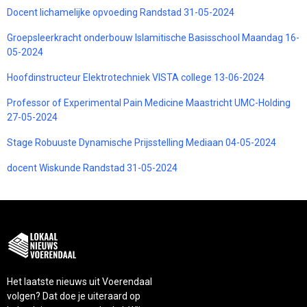
Docent lichamelijke opvoeding Randstad 31-05-2024
Groepsleerkracht onderbouw Islamitische Basisschool Maandag 16-
05-2024
Hoofdinstructeur Elektrotechniek VISTA college 13-06-2024
Professor of Experimental Pain Medicine Maastricht UMC-Holding
27-05-2024
Stage Robuuste Dynamische Prijsstelling Mediaan 04-05-2024
docent Wiskunde Randstad 31-05-2024
Het laatste nieuws uit Voerendaal
volgen? Dat doe je uiteraard op