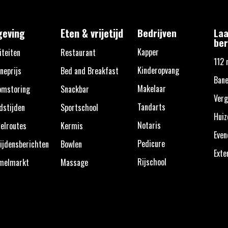
eving
Eten & vrijetijd
Bedrijven
Laa
ber
Kapper
iteiten
Restaurant
112 
Kinderopvang
neprijs
Bed and Breakfast
Bane
Makelaar
omstoring
Snackbar
Verg
Tandarts
dstijden
Sportschool
Huiz
Notaris
elroutes
Kermis
Eve
Pedicure
ijdensberichten
Bowlen
Exte
Rijschool
melmarkt
Massage