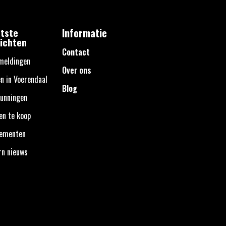
tste
Informatie
ichten
Contact
meldingen
Over ons
n in Voerendaal
Blog
unningen
en te koop
nementen
rn nieuws