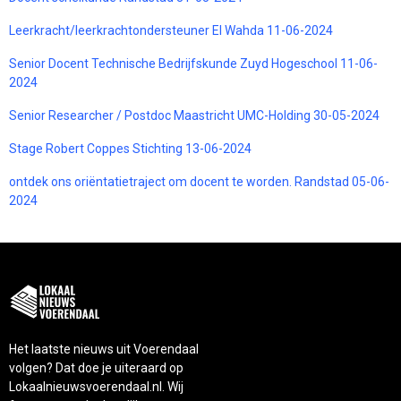
Leerkracht/leerkrachtondersteuner El Wahda 11-06-2024
Senior Docent Technische Bedrijfskunde Zuyd Hogeschool 11-06-
2024
Senior Researcher / Postdoc Maastricht UMC-Holding 30-05-2024
Stage Robert Coppes Stichting 13-06-2024
ontdek ons oriëntatietraject om docent te worden. Randstad 05-06-
2024
Het laatste nieuws uit Voerendaal
volgen? Dat doe je uiteraard op
Lokaalnieuwsvoerendaal.nl. Wij