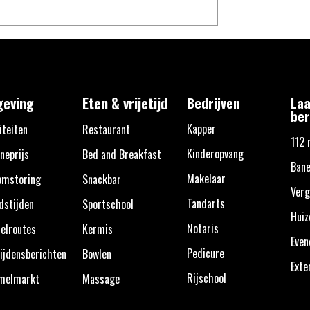
eving
Eten & vrijetijd
Bedrijven
Laa
ber
Kapper
iteiten
Restaurant
112 
Kinderopvang
neprijs
Bed and Breakfast
Bane
Makelaar
omstoring
Snackbar
Verg
Tandarts
dstijden
Sportschool
Huiz
Notaris
elroutes
Kermis
Eve
Pedicure
ijdensberichten
Bowlen
Exte
Rijschool
melmarkt
Massage