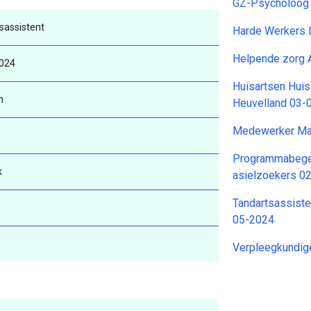
GZ-Psycholoog 
sassistent
Harde Werkers 
Helpende zorg 
024
Huisartsen Huis
n
Heuvelland 03-
Medewerker Maa
Programmabegel
k
asielzoekers 0
Tandartsassisten
05-2024
Verpleegkundi