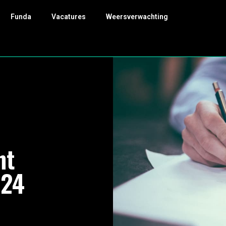
Funda
Vacatures
Weersverwachting
ht
024