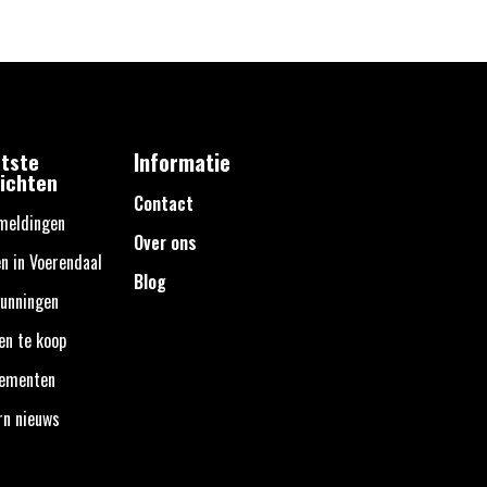
tste
Informatie
ichten
Contact
meldingen
Over ons
n in Voerendaal
Blog
unningen
en te koop
nementen
rn nieuws