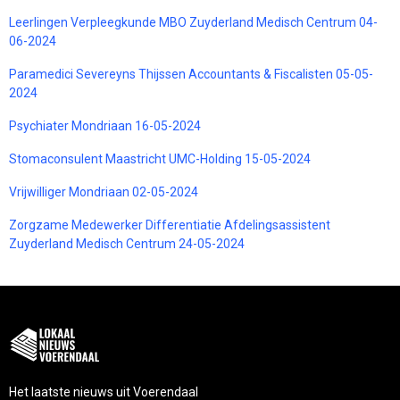
Leerlingen Verpleegkunde MBO Zuyderland Medisch Centrum 04-
06-2024
Paramedici Severeyns Thijssen Accountants & Fiscalisten 05-05-
2024
Psychiater Mondriaan 16-05-2024
Stomaconsulent Maastricht UMC-Holding 15-05-2024
Vrijwilliger Mondriaan 02-05-2024
Zorgzame Medewerker Differentiatie Afdelingsassistent
Zuyderland Medisch Centrum 24-05-2024
Het laatste nieuws uit Voerendaal