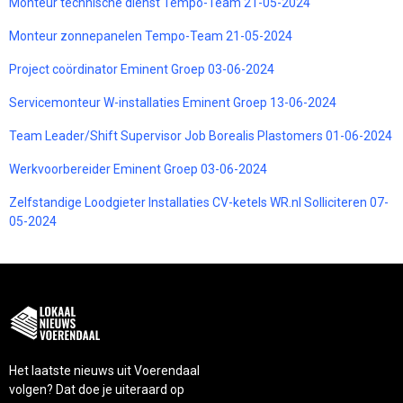
Monteur technische dienst Tempo-Team 21-05-2024
Monteur zonnepanelen Tempo-Team 21-05-2024
Project coördinator Eminent Groep 03-06-2024
Servicemonteur W-installaties Eminent Groep 13-06-2024
Team Leader/Shift Supervisor Job Borealis Plastomers 01-06-2024
Werkvoorbereider Eminent Groep 03-06-2024
Zelfstandige Loodgieter Installaties CV-ketels WR.nl Solliciteren 07-
05-2024
Het laatste nieuws uit Voerendaal
volgen? Dat doe je uiteraard op