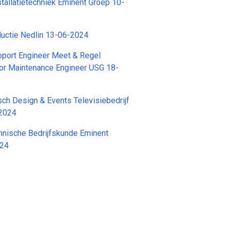
stallatietechniek Eminent Groep 10-
ductie Nedlin 13-06-2024
upport Engineer Meet & Regel
or Maintenance Engineer USG 18-
isch Design & Events Televisiebedrijf
-2024
hnische Bedrijfskunde Eminent
024