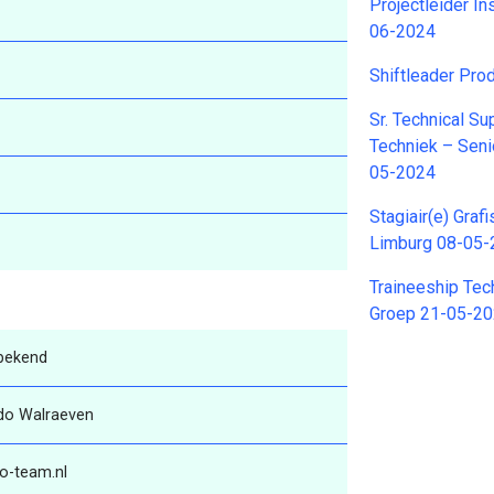
Projectleider In
06-2024
Shiftleader Pro
Sr. Technical S
Techniek – Seni
05-2024
Stagiair(e) Graf
Limburg 08-05
Traineeship Tec
Groep 21-05-2
bekend
do Walraeven
o-team.nl