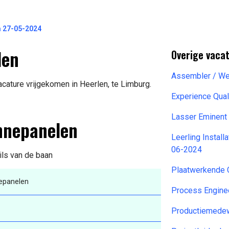
 27-05-2024
len
Overige vacat
Assembler / Wel
cature vrijgekomen in Heerlen, te Limburg.
Experience Qual
Lasser Eminent
onnepanelen
Leerling Instal
06-2024
ils van de baan
Plaatwerkende 
epanelen
Process Engine
Productiemedew