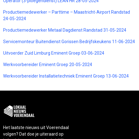
Operator (3-ploegendienst) LEAN HR 28-05-2024
Productiemedewerker – Parttime – Maastricht-Airport Randstad
24-05-2024
Productiemedewerker Metaal Dagdienst Randstad 31-05-2024
Servicemonteur Buitendienst Gorissen Bedrijfskeukens 11-06-2024
Uitvoerder Zuid Limburg Eminent Groep 03-06-2024
Werkvoorbereider Eminent Groep 20-05-2024
Werkvoorbereider Installatietechniek Eminent Groep 13-06-2024
Het laatste nieuws uit Voerendaal
volgen? Dat doe je uiteraard op