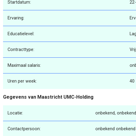
Startdatum:
22
Ervaring:
Erv
Educatielevel:
La
Contracttype:
Vri
Maximaal salaris:
on
Uren per week:
40
Gegevens van Maastricht UMC-Holding
Locatie:
onbekend, onbekend
Contactpersoon:
onbekend onbekend