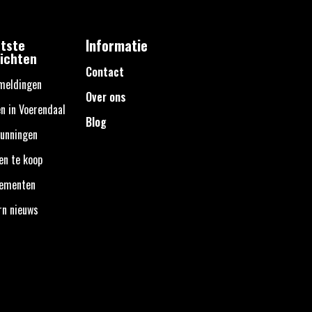
tste
Informatie
ichten
Contact
meldingen
Over ons
n in Voerendaal
Blog
unningen
en te koop
nementen
rn nieuws