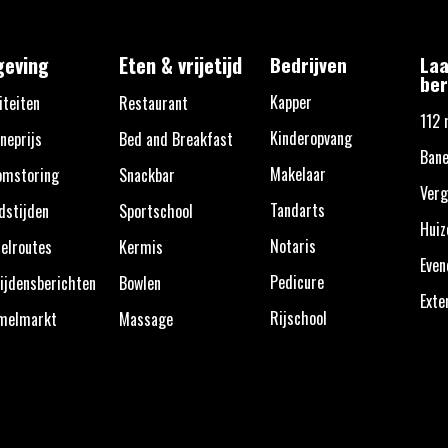
eving
Eten & vrijetijd
Bedrijven
Laa
ber
Kapper
iteiten
Restaurant
112 
Kinderopvang
neprijs
Bed and Breakfast
Bane
Makelaar
omstoring
Snackbar
Verg
Tandarts
dstijden
Sportschool
Huiz
Notaris
elroutes
Kermis
Eve
Pedicure
ijdensberichten
Bowlen
Exte
Rijschool
melmarkt
Massage