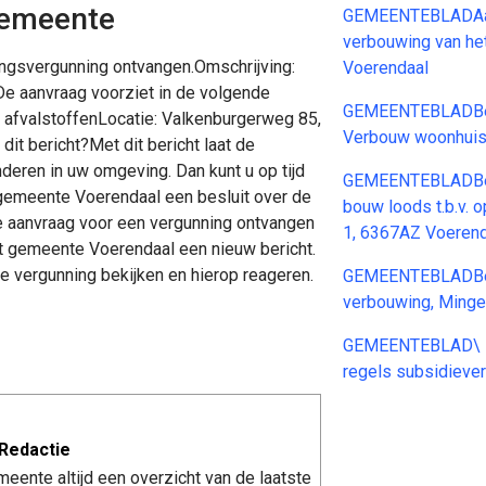
gemeente
GEMEENTEBLADAan
verbouwing van he
ngsvergunning ontvangen.Omschrijving:
Voerendaal
e aanvraag voorziet in de volgende
GEMEENTEBLADBesl
ke afvalstoffenLocatie: Valkenburgerweg 85,
Verbouw woonhuis,
bericht?Met dit bericht laat de
deren in uw omgeving. Dan kunt u op tijd
GEMEENTEBLADBesl
 gemeente Voerendaal een besluit over de
bouw loods t.b.v. 
 aanvraag voor een vergunning ontvangen
1, 6367AZ Voerend
rt gemeente Voerendaal een nieuw bericht.
 vergunning bekijken en hierop reageren.
GEMEENTEBLADBesl
verbouwing, Minge
GEMEENTEBLAD\ Be
regels subsidieve
Redactie
meente altijd een overzicht van de laatste