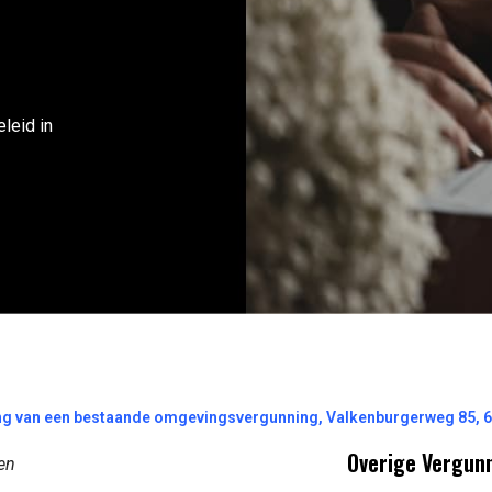
leid in
g van een bestaande omgevingsvergunning, Valkenburgerweg 85, 
Overige Vergun
en