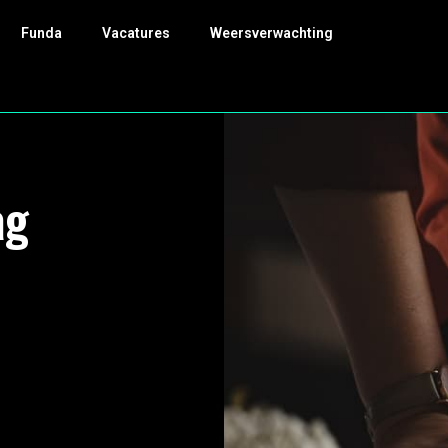
Funda
Vacatures
Weersverwachting
ag