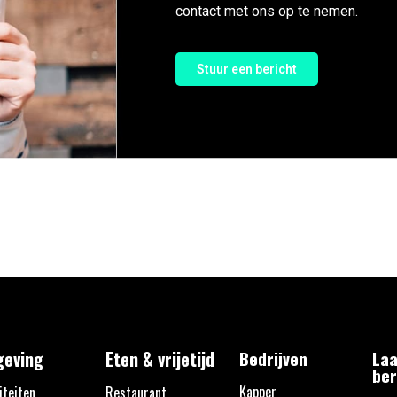
contact met ons op te nemen.
Stuur een bericht
eving
Eten & vrijetijd
Bedrijven
Laa
ber
Kapper
iteiten
Restaurant