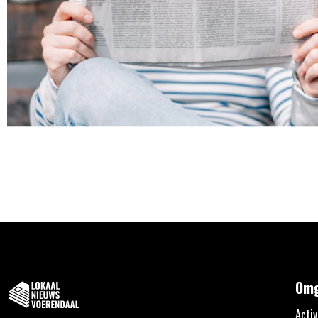
Omg
Activ