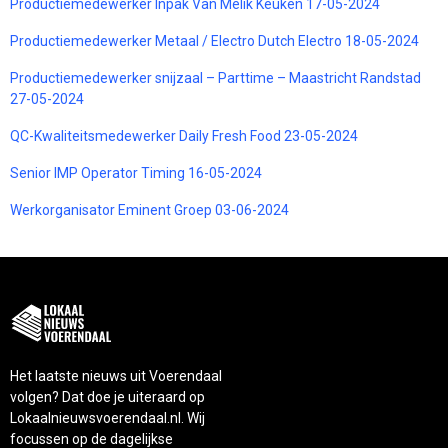
Productiemedewerker Inpak Van Melik Keuken 17-05-2024
Productiemedewerker Metaal / Electro Dutch Electro 18-05-2024
Productiemedewerker snijzaal – Parttime – Maastricht Randstad
27-05-2024
QC-Kwaliteitsmedewerker Daily Fresh Food 23-05-2024
Senior IMP Operator Timing 16-05-2024
Werkorganisator Eminent Groep 03-06-2024
Het laatste nieuws uit Voerendaal
volgen? Dat doe je uiteraard op
Lokaalnieuwsvoerendaal.nl. Wij
focussen op de dagelijkse