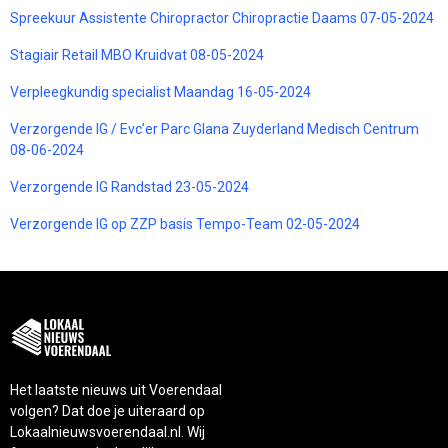
Spreekuur Assistente Chiropractor Chiropractie Daams 07-05-2024
Stagiair Retail MBO Kruidvat 08-05-2024
Verpleegkundig specialist Maandag 16-05-2024
Verzorgende IG / Evc’er Parc Glana Zuyderland Medisch Centrum
08-06-2024
Verzorgende IG Randstad 23-05-2024
Verzorgende IG op ZZP basis Tempo-Team 02-05-2024
Het laatste nieuws uit Voerendaal
volgen? Dat doe je uiteraard op
Lokaalnieuwsvoerendaal.nl. Wij