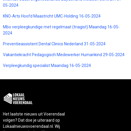
05-2024
KNO-Arts Hoofd Maastricht UMC-Holding 16-05-2024
Mbo verpleegkundige met regelmaat (triagist) Maandag 16-05-
2024
Preventieassistent Dental Clinics Nederland 31-05-2024
Vakantiekracht Pedagogisch Medewerker Humankind 29-05-2024
Verpleegkundig specialist Maandag 16-05-2024
Het laatste nieuws uit Voerendaal
volgen? Dat doe je uiteraard op
Lokaalnieuwsvoerendaal.nl. Wij