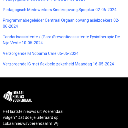
Pedagogisch Medewerkers Kinderopvang Sjoepkar 02-06-2024
Programmabegeleider Centraal Orgaan opvang asielzoekers 02-
06-2024
Tandartsassistente / (Paro)Preventieassistente Fysiotherapie De
Nije Veste 10-05-2024
Verzorgende IG Nobama Care 05-06-2024
Verzorgende IG met flexibele zekerheid Maandag 16-05-2024
Het laatste nieuws uit Voerendaal
volgen? Dat doe je uiteraard op
Lokaalnieuwsvoerendaal.nl. Wij