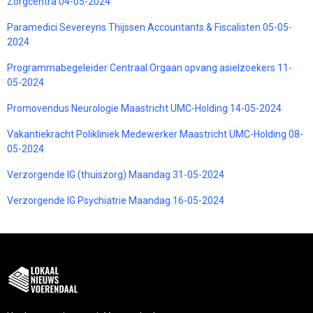
Zorgcentra 04-05-2024
Paramedici Severeyns Thijssen Accountants & Fiscalisten 05-05-
2024
Programmabegeleider Centraal Orgaan opvang asielzoekers 11-
05-2024
Promovendus Neurologie Maastricht UMC-Holding 14-05-2024
Vakantiekracht Polikliniek Medewerker Maastricht UMC-Holding 08-
05-2024
Verzorgende IG (thuiszorg) Maandag 31-05-2024
Verzorgende IG Psychiatrie Maandag 16-05-2024