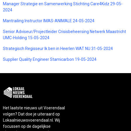
Manager Strategie en Samenwerking Stichting Care4Kidz 29-05-
2024
Mantrailing Instructor IMAS-ANIMALE 24-05-2024
Senior Adviseur/Projectleider Crisisbeheersing Netwerk Maastricht
UMC-Holding 15-05-2024
Strategisch Regisseur Ik ben in Heerlen WAT NU 31-05-2024
Supplier Quality Engineer Stamicarbon 19-05-2024
Het laatste nieuws uit Voerendaal
volgen? Dat doe je uiteraard op
Lokaalnieuwsvoerendaal.nl. Wij
focussen op de dagelijkse