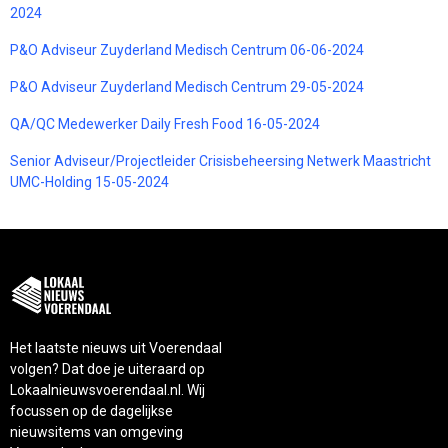
2024
P&O Adviseur Zuyderland Medisch Centrum 06-06-2024
P&O Adviseur Zuyderland Medisch Centrum 29-05-2024
QA/QC Medewerker Daily Fresh Food 16-05-2024
Senior Adviseur/Projectleider Crisisbeheersing Netwerk Maastricht
UMC-Holding 15-05-2024
Het laatste nieuws uit Voerendaal
volgen? Dat doe je uiteraard op
Lokaalnieuwsvoerendaal.nl. Wij
focussen op de dagelijkse
nieuwsitems van omgeving