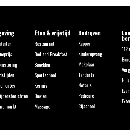
eving
Eten & vrijetijd
Bedrijven
Laa
ber
Kapper
iteiten
Restaurant
112 
Kinderopvang
neprijs
Bed and Breakfast
Bane
Makelaar
omstoring
Snackbar
Verg
Tandarts
dstijden
Sportschool
Huiz
Notaris
elroutes
Kermis
Eve
Pedicure
ijdensberichten
Bowlen
Exte
Rijschool
melmarkt
Massage