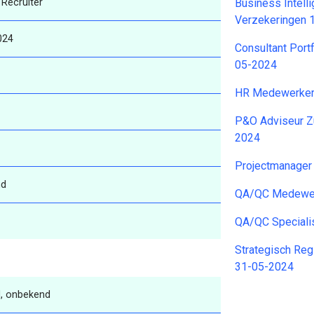
Recruiter
Business Intell
Verzekeringen 
024
Consultant Port
05-2024
HR Medewerker
P&O Adviseur Z
2024
Projectmanage
nd
QA/QC Medewerk
QA/QC Speciali
Strategisch Reg
31-05-2024
, onbekend