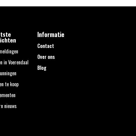
tste
Informatie
ichten
Contact
meldingen
Over ons
n in Voerendaal
Blog
unningen
en te koop
nementen
rn nieuws