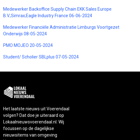
Medewerker Backoffice Supply Chain EKK Sales Europe
B.V.;Simrax;Eagle Industry France 06-06-2024
Medewerker Financiële Administratie Limburgs Voortgezet
Onderwijs 08-05-2024
PMO MOJEO 20-05-2024
Student/ Scholier SBLplus 07-05-2024
Het laatste nieuws uit Voerendaal
volgen? Dat doe je uiteraard op
Lokaalnieuwsvoerendaal.nl. Wij
focussen op de dagelijkse
nieuwsitems van omgeving