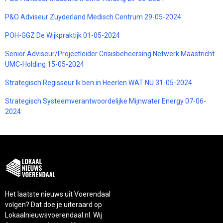
P&O Adviseur Zuyderland Medisch Centrum 29-05-2024
POH-GGZ De Wijkpraktijk 01-05-2024
Senior Adviseur/Projectleider Crisisbeheersing Netwerk Maastricht
UMC-Holding 15-05-2024
Strategisch Regisseur Ik ben in Heerlen WAT NU 31-05-2024
Strategisch Systeemverantwoordelijke Mijnwater Energy 07-06-
2024
Het laatste nieuws uit Voerendaal
volgen? Dat doe je uiteraard op
Lokaalnieuwsvoerendaal.nl. Wij