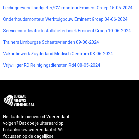
Leidinggevend loodgieter/CV-monteur Eminent Groep 15-05-2024
Onderhoudsmonteur Werktuigbouw Eminent Groep 04-06-2024
Servicecoördinator Installatietechniek Eminent Groep 10-06-2024
Trainers Limburgse Schaatsvrienden 09-06-2024
Vakantiewerk Zuyderland Medisch Centrum 03-06-2024
Vrijwilliger RD Reinigingsdiensten Rd4 08-05-2024
Het laatste nieuws uit Voerendaal
volgen? Dat doe je uiteraard op
Lokaalnieuwsvoerendaal.nl. Wij
focussen op de dagelijkse