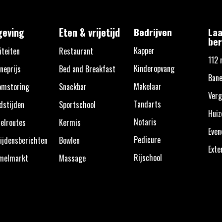
eving
Eten & vrijetijd
Bedrijven
Laa
ber
Kapper
iteiten
Restaurant
112 
Kinderopvang
neprijs
Bed and Breakfast
Bane
Makelaar
omstoring
Snackbar
Verg
Tandarts
dstijden
Sportschool
Huiz
Notaris
elroutes
Kermis
Eve
Pedicure
ijdensberichten
Bowlen
Exte
Rijschool
melmarkt
Massage