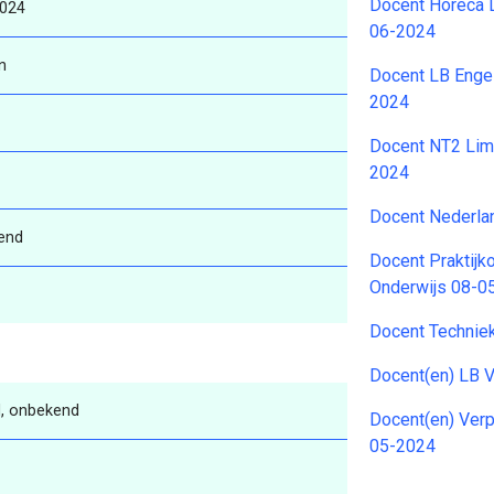
Docent Horeca 
2024
06-2024
n
Docent LB Enge
2024
Docent NT2 Lim
2024
Docent Nederl
end
Docent Praktijk
Onderwijs 08-0
Docent Technie
Docent(en) LB 
, onbekend
Docent(en) Ver
05-2024