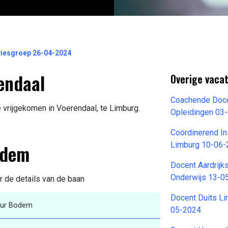
iesgroep 26-04-2024
endaal
Overige vacat
Coachende Docen
 vrijgekomen in Voerendaal, te Limburg.
Opleidingen 03
Coördinerend In
odem
Limburg 10-06
Docent Aardrij
Onderwijs 13-0
r de details van de baan
Docent Duits L
eur Bodem
05-2024