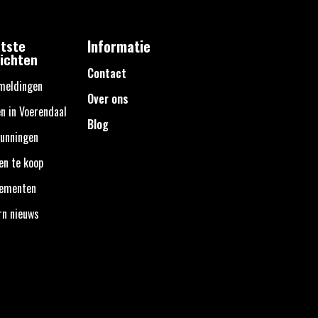
tste
Informatie
ichten
Contact
meldingen
Over ons
n in Voerendaal
Blog
unningen
en te koop
nementen
rn nieuws