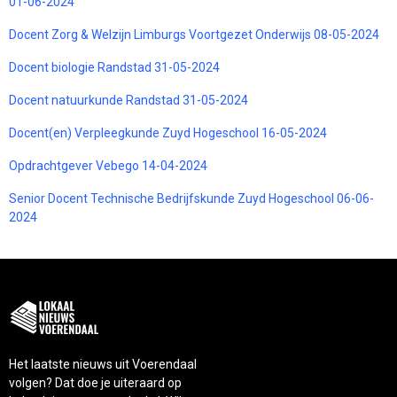
01-06-2024
Docent Zorg & Welzijn Limburgs Voortgezet Onderwijs 08-05-2024
Docent biologie Randstad 31-05-2024
Docent natuurkunde Randstad 31-05-2024
Docent(en) Verpleegkunde Zuyd Hogeschool 16-05-2024
Opdrachtgever Vebego 14-04-2024
Senior Docent Technische Bedrijfskunde Zuyd Hogeschool 06-06-
2024
Het laatste nieuws uit Voerendaal
volgen? Dat doe je uiteraard op