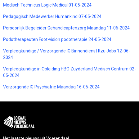
Medisch Technicus Logic Medical 01-05-2024
Pedagogisch Medewerker Humankind 07-05-2024
Persoonlijk Begeleider Gehandicaptenzorg Maandag 11-06-2024
Podotherapeuten Foot-vision podotherapie 24-05-2024
Verpleegkundige / Verzorgende IG Binnendienst Itzu Jobs 12-06-
2024
Verpleegkundige in Opleiding HBO Zuyderland Medisch Centrum 02-
05-2024
Verzorgende IG Psychiatrie Maandag 16-05-2024
Het laatste nieuws uit Voerendaal