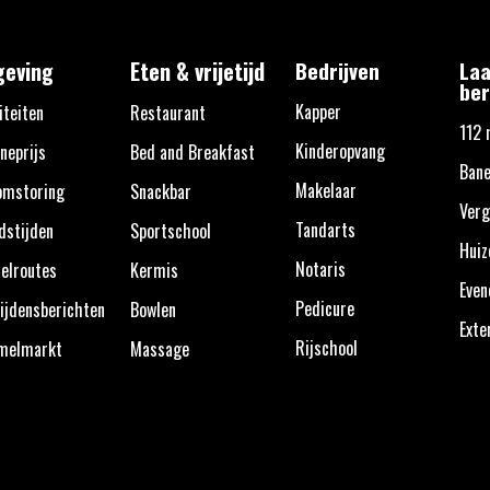
eving
Eten & vrijetijd
Bedrijven
Laa
ber
Kapper
iteiten
Restaurant
112 
Kinderopvang
neprijs
Bed and Breakfast
Bane
Makelaar
omstoring
Snackbar
Verg
Tandarts
dstijden
Sportschool
Huiz
Notaris
elroutes
Kermis
Eve
Pedicure
ijdensberichten
Bowlen
Exte
Rijschool
melmarkt
Massage