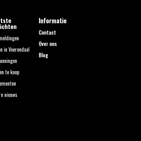
tste
Informatie
ichten
Contact
meldingen
Over ons
n in Voerendaal
Blog
unningen
en te koop
nementen
rn nieuws