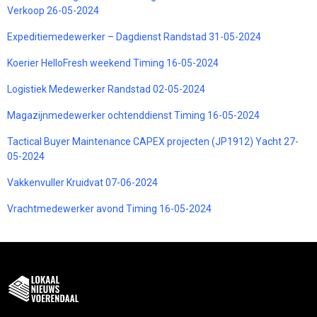
Verkoop 26-05-2024
Expeditiemedewerker – Dagdienst Randstad 31-05-2024
Koerier HelloFresh weekend Timing 16-05-2024
Logistiek Medewerker Randstad 02-05-2024
Magazijnmedewerker ochtenddienst Timing 16-05-2024
Tactical Buyer Maintenance CAPEX projecten (JP1912) Yacht 27-
05-2024
Vakkenvuller Kruidvat 07-06-2024
Vrachtmedewerker avond Timing 16-05-2024