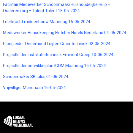
Facilitair Medewerker Schoonmaak/Huishoudelijke Hulp –
Ouderenzorg – Talent Talent 18-05-2024
Leerkracht middenbouw Maandag 16-05-2024
Medewerker Housekeeping Fletcher Hotels Nederland 04-06-2024
Ploegleider Onderhoud Luijten Groentechniek 02-05-2024
Projectleider Installatietechniek Eminent Groep 10-06-2024
Projectleider ontwikkelplan IGOM Maandag 16-05-2024
Schoonmaker SBLplus 01-06-2024
Vrijwilliger Mondriaan 16-05-2024