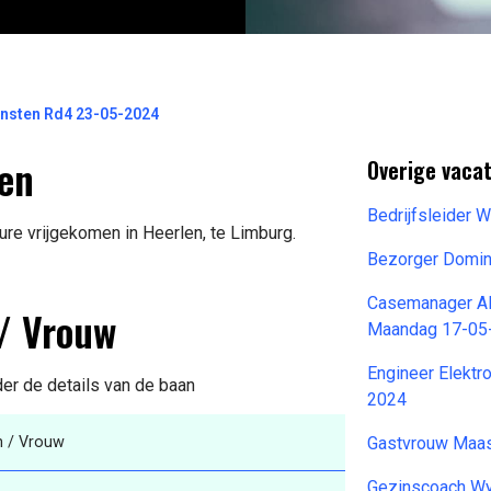
ensten Rd4 23-05-2024
len
Overige vacat
Bedrijfsleider 
ure vrijgekomen in Heerlen, te Limburg.
Bezorger Domin
Casemanager AP
 / Vrouw
Maandag 17-05
Engineer Elektr
der de details van de baan
2024
n / Vrouw
Gastvrouw Maas
Gezinscoach W