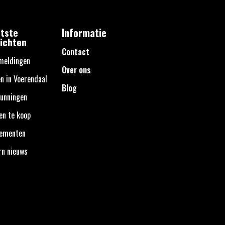
tste
Informatie
ichten
Contact
meldingen
Over ons
n in Voerendaal
Blog
unningen
en te koop
nementen
rn nieuws