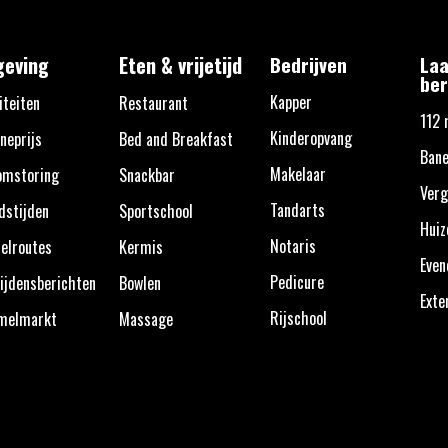
eving
Eten & vrijetijd
Bedrijven
Laa
ber
Kapper
iteiten
Restaurant
112 
Kinderopvang
neprijs
Bed and Breakfast
Bane
Makelaar
omstoring
Snackbar
Verg
Tandarts
dstijden
Sportschool
Huiz
Notaris
elroutes
Kermis
Eve
Pedicure
ijdensberichten
Bowlen
Exte
Rijschool
melmarkt
Massage