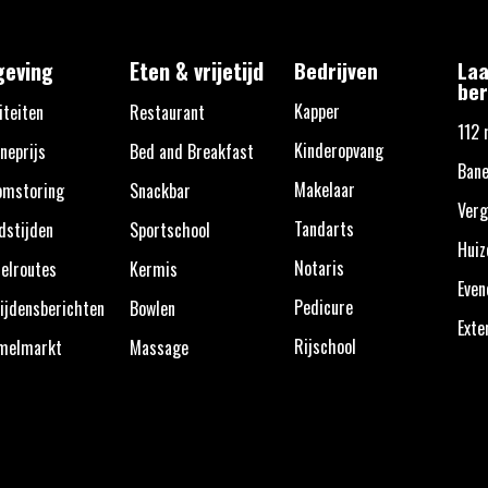
eving
Eten & vrijetijd
Bedrijven
Laa
ber
Kapper
iteiten
Restaurant
112 
Kinderopvang
neprijs
Bed and Breakfast
Bane
Makelaar
omstoring
Snackbar
Verg
Tandarts
dstijden
Sportschool
Huiz
Notaris
elroutes
Kermis
Eve
Pedicure
ijdensberichten
Bowlen
Exte
Rijschool
melmarkt
Massage