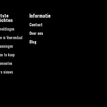
tste
Informatie
ichten
Contact
meldingen
Over ons
n in Voerendaal
Blog
unningen
en te koop
nementen
rn nieuws