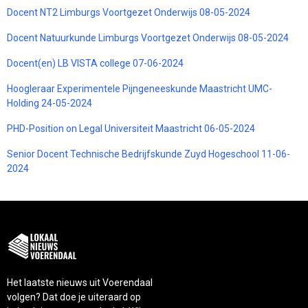
Docent NT2 Limburgs Voortgezet Onderwijs 08-05-2024
Docent Natuurkunde Limburgs Voortgezet Onderwijs 08-05-2024
Docent(en) LB VISTA college 07-06-2024
Hoogleraar Experimentele Pijngeneeskunde Maastricht UMC-
Holding 24-05-2024
PHD-Position on Legal Universiteit Maastricht 06-05-2024
Senior Docent Technische Bedrijfskunde Zuyd Hogeschool 11-06-
2024
Het laatste nieuws uit Voerendaal
volgen? Dat doe je uiteraard op