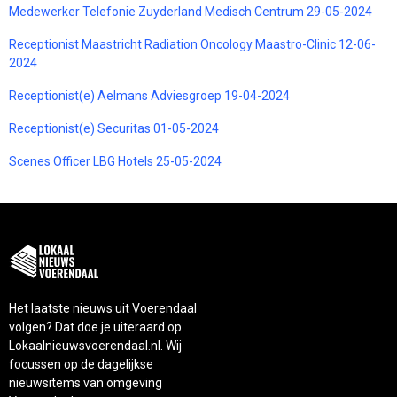
Medewerker Telefonie Zuyderland Medisch Centrum 29-05-2024
Receptionist Maastricht Radiation Oncology Maastro-Clinic 12-06-
2024
Receptionist(e) Aelmans Adviesgroep 19-04-2024
Receptionist(e) Securitas 01-05-2024
Scenes Officer LBG Hotels 25-05-2024
Het laatste nieuws uit Voerendaal
volgen? Dat doe je uiteraard op
Lokaalnieuwsvoerendaal.nl. Wij
focussen op de dagelijkse
nieuwsitems van omgeving