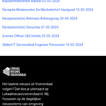
Kassamedewerker Karwei 02-05-2024
Receptie Medewerker De Mechelerhof Vastgoed 15-05-2024
Receptionist(e) Aelmans Adviesgroep 20-04-2024
Receptionist(e) Securitas 01-05-2024
Scenes Officer LBG Hotels 25-05-2024
Skilled IT Servicedesk Engineer Personato 14-05-2024
Het laatste nieuws uit Voerendaal
volgen? Dat doe je uiteraard op
Lokaalnieuwsvoerendaal.nl. Wij
focussen op de dagelijkse
nieuwsitems van omgeving