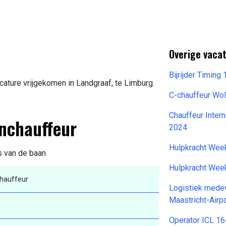
Overige vacat
Bijrijder Timin
ature vrijgekomen in Landgraaf, te Limburg.
C-chauffeur Wo
Chauffeur Inter
enchauffeur
2024
Hulpkracht Wee
s van de baan
Hulpkracht Wee
hauffeur
Logistiek mede
Maastricht-Airp
Operator ICL 1