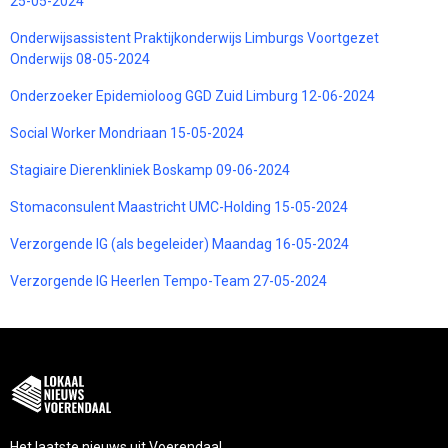
25-05-2024
Onderwijsassistent Praktijkonderwijs Limburgs Voortgezet
Onderwijs 08-05-2024
Onderzoeker Epidemioloog GGD Zuid Limburg 12-06-2024
Social Worker Mondriaan 15-05-2024
Stagiaire Dierenkliniek Boskamp 09-06-2024
Stomaconsulent Maastricht UMC-Holding 15-05-2024
Verzorgende IG (als begeleider) Maandag 16-05-2024
Verzorgende IG Heerlen Tempo-Team 27-05-2024
Het laatste nieuws uit Voerendaal