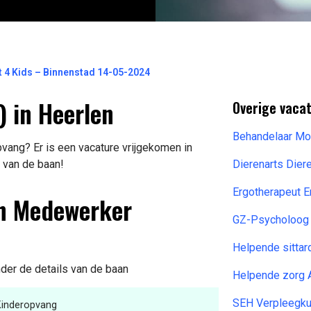
 4 Kids – Binnenstad 14-05-2024
 in Heerlen
Overige vacat
Behandelaar Mo
ang? Er is een vacature vrijgekomen in
f van de baan!
Dierenarts Die
Ergotherapeut 
ch Medewerker
GZ-Psycholoog 
Helpende sitta
nder de details van de baan
Helpende zorg 
SEH Verpleegku
inderopvang