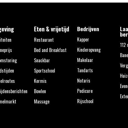
eving
Eten & vrijetijd
Bedrijven
Laa
ber
Kapper
iteiten
Restaurant
112 
Kinderopvang
neprijs
Bed and Breakfast
Bane
Makelaar
omstoring
Snackbar
Verg
Tandarts
dstijden
Sportschool
Huiz
Notaris
elroutes
Kermis
Eve
Pedicure
ijdensberichten
Bowlen
Exte
Rijschool
melmarkt
Massage