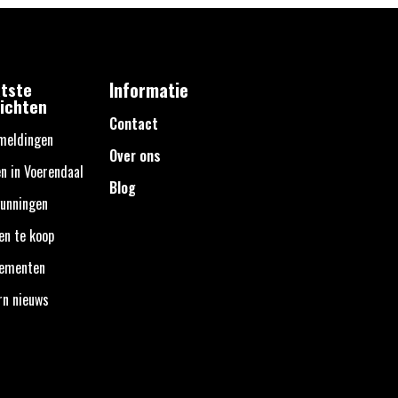
tste
Informatie
ichten
Contact
meldingen
Over ons
n in Voerendaal
Blog
unningen
en te koop
nementen
rn nieuws