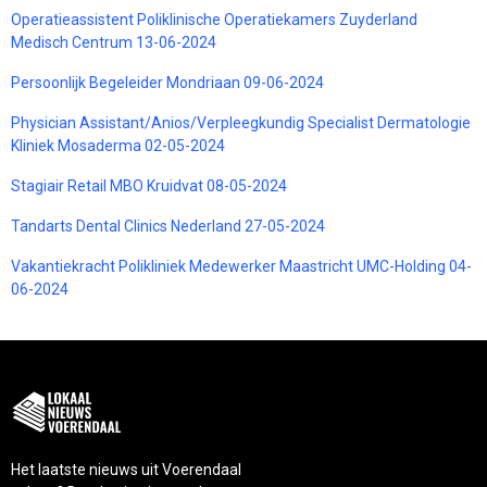
Operatieassistent Poliklinische Operatiekamers Zuyderland
Medisch Centrum 13-06-2024
Persoonlijk Begeleider Mondriaan 09-06-2024
Physician Assistant/Anios/Verpleegkundig Specialist Dermatologie
Kliniek Mosaderma 02-05-2024
Stagiair Retail MBO Kruidvat 08-05-2024
Tandarts Dental Clinics Nederland 27-05-2024
Vakantiekracht Polikliniek Medewerker Maastricht UMC-Holding 04-
06-2024
Het laatste nieuws uit Voerendaal